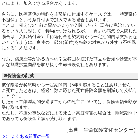
とにより、加入できる場合があります。
さらに、医療関係の特約を主契約に付加するケースでは、「特定部位
不担保」という条件付きで加入できる場合もあります。
これは、例えば3年前に胃かいようで入院したが、現在は完治してい
るという人に対して、特約はつけられるが、「胃」の病気で入院した
場合は、入院給付金や手術給付金を契約時から一定期間内は支払わな
いというように、身体の一部分(部位)を特約の対象から外す（不担保
にする）方法です。
なお、傷病歴等がある方への引受範囲を拡げた商品や告知や診査が不
要な無選択型商品を取り扱う生命保険会社もあります。
※保険金の削減
被保険者が契約時から一定期間内（5年を超えることはありません）
に死亡したときは、経過年数に応じた死亡保険金額を削減して支払う
ことです。
したがって削減期間が過ぎてからの死亡については、保険金額全額が
受け取れます。
ただし、不慮の事故などによる死亡／高度障害の場合は、削減期間中
であっても保険金全額が受け取れます。
（出典：生命保険文化センター）
<< よくある質問の一覧