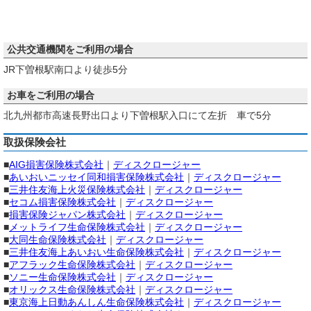
公共交通機関をご利用の場合
JR下曽根駅南口より徒歩5分
お車をご利用の場合
北九州都市高速長野出口より下曽根駅入口にて左折 車で5分
取扱保険会社
■
AIG損害保険株式会社
｜
ディスクロージャー
■
あいおいニッセイ同和損害保険株式会社
｜
ディスクロージャー
■
三井住友海上火災保険株式会社
｜
ディスクロージャー
■
セコム損害保険株式会社
｜
ディスクロージャー
■
損害保険ジャパン株式会社
｜
ディスクロージャー
■
メットライフ生命保険株式会社
｜
ディスクロージャー
■
大同生命保険株式会社
｜
ディスクロージャー
■
三井住友海上あいおい生命保険株式会社
｜
ディスクロージャー
■
アフラック生命保険株式会社
｜
ディスクロージャー
■
ソニー生命保険株式会社
｜
ディスクロージャー
■
オリックス生命保険株式会社
｜
ディスクロージャー
■
東京海上日動あんしん生命保険株式会社
｜
ディスクロージャー